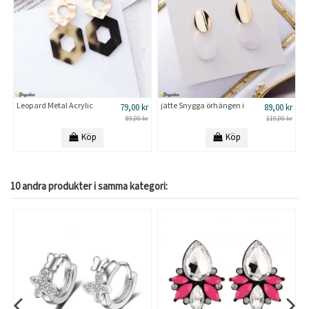
Leopard Metal Acrylic
jätte Snygga örhängen i
79,00 kr
89,00 kr
Hexagonal long Geometric
gyllene och vita färger
89,00 kr
119,00 kr
mörka örhängen
Köp
Köp
10 andra produkter i samma kategori:
-