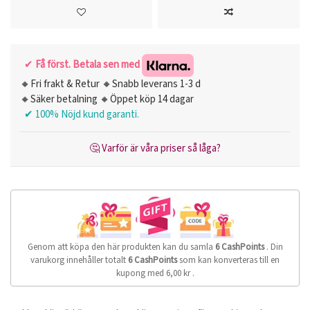
✔
Få först. Betala sen med
🔸Fri frakt & Retur 🔸Snabb leverans 1-3 d
🔸Säker betalning 🔸Öppet köp 14 dagar
✔ 100% Nöjd kund garanti.
🤔 Varför är våra priser så låga?
Genom att köpa den här produkten kan du samla
6
CashPoints
. Din
varukorg innehåller totalt
6
CashPoints
som kan konverteras till en
kupong med
6,00 kr
.