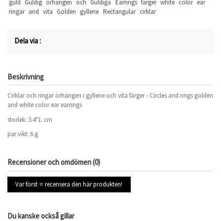
guld
Guldig
örhängen
och
Guldiga
Earrings
färger
white
color
ear
ringar
and
vita
Golden
gyllene
Rectangular
cirklar
Dela via :
Beskrivning
Cirklar och ringar örhängen i gyllene och vita färger -
Circles and rings
golden
and white color ear earrings
storlek: 3.4*1. cm
par vikt: 6 g
Recensioner och omdömen (0)
Var först ⭐ recensera den här produkten!
Du kanske också gillar