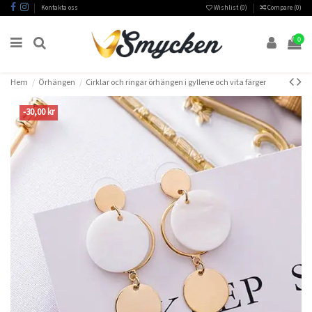
Kontakta oss
Wishlist (
0
)
Compare (
0
)
0
Hem
Örhängen
Cirklar och ringar örhängen i gyllene och vita färger
-30,00 kr