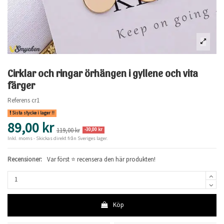
___
Cirklar och ringar örhängen i gyllene och vita
färger
Referens
cr1
Sista stycke i lager !!
89,00 kr
119,00 kr
-30,00 kr
Inkl. moms
- Skickas direkt från Sveriges lager.
Recensioner:
Var först ⭐ recensera den här produkten!
Köp