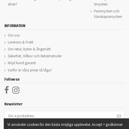
silver?
Smycken
Parsmycken och
Vänskapssmycken
INFORMATION
Om oss
Leverans & Frakt
Om retur, byten & ångerrätt
Säkerhet, Villkor och Betalmetoder
Nöjd kund garanti
Varför är våra priser så låga?
Follow us
Newsletter
Vi använder cookies för den bästa möjliga upplevelse. Accept = godkänner