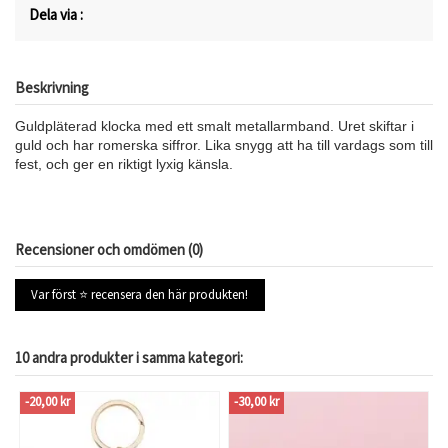
Dela via :
Beskrivning
Guldpläterad klocka med ett smalt metallarmband. Uret skiftar i
guld och har romerska siffror. Lika snygg att ha till vardags som till
fest, och ger en riktigt lyxig känsla.
Recensioner och omdömen (0)
Var först ⭐ recensera den här produkten!
10 andra produkter i samma kategori:
-20,00 kr
-30,00 kr
-