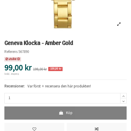
___
Geneva Klocka - Amber Gold
Referens
567890
utsåld ☹
99,00 kr
199,00 kr
-100,00 kr
Inkl. moms
Recensioner:
Var först ⭐ recensera den här produkten!
Köp