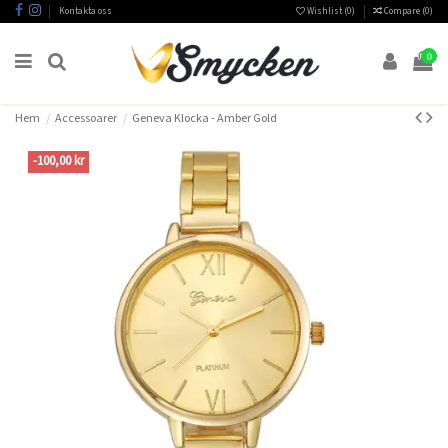
Kontakta oss
Wishlist (
0
)
Compare (
0
)
0
Hem
Accessoarer
Geneva Klocka - Amber Gold
-100,00 kr