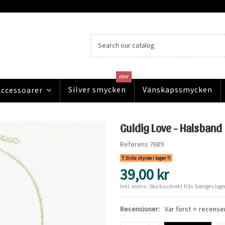
new
Silver smycken
Vänskapssmycken
Accessoarer
Guldig Love - Halsband
Referens
7689
Sista stycke i lager !!
39,00 kr
Inkl. moms
- Skickas direkt från Sveriges lager
Recensioner:
Var först ⭐ recense