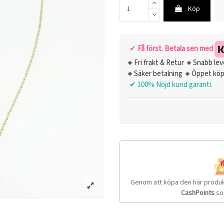
Köp
✔
Få först. Betala sen med
🔸Fri frakt & Retur 🔸Snabb lev
🔸Säker betalning 🔸Öppet köp
✔ 100% Nöjd kund garanti.
Genom att köpa den här produ
CashPoints
so