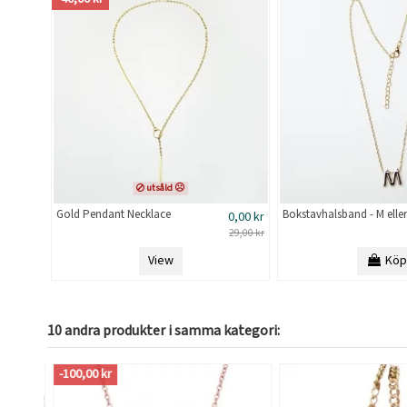
utsåld ☹
Gold Pendant Necklace
Bokstavhalsband - M elle
0,00 kr
29,00 kr
View
Köp
10 andra produkter i samma kategori:
-100,00 kr