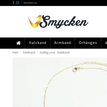
Kontakta oss
Halsband
Armband
Örhängen
Hem
Halsband
Guldig Love - Halsband