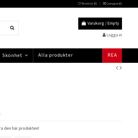
Wishlist (
0
)
Compare (
0
)
Varukorg
/
Empty
Logga in
Alla produkter
REA
Skönhet
.
ra den här produkten!