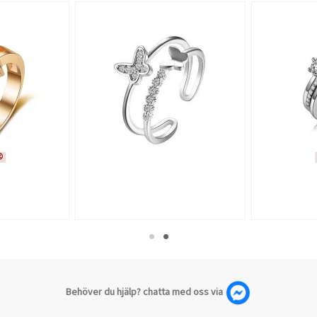
☹
Behöver du hjälp? chatta med oss via