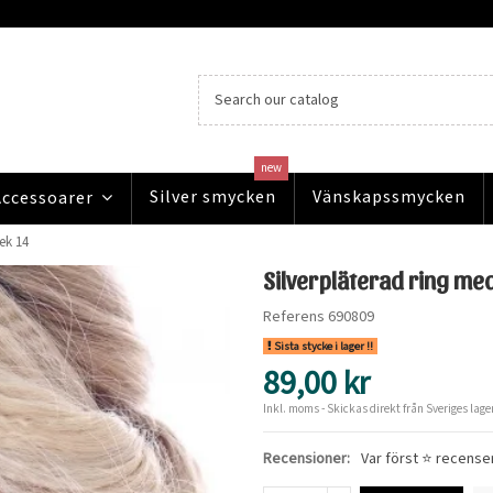
new
Silver smycken
Vänskapssmycken
Accessoarer
lek 14
Silverpläterad ring med
Referens
690809
Sista stycke i lager !!
89,00 kr
Inkl. moms
- Skickas direkt från Sveriges lager
Recensioner:
Var först ⭐ recense