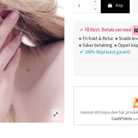
Köp
✔
Få först. Betala sen med
🔸Fri frakt & Retur 🔸Snabb lev
🔸Säker betalning 🔸Öppet köp
✔ 100% Nöjd kund garanti.
Genom att köpa den här produ
CashPoints
so