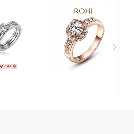
utsåld ☹