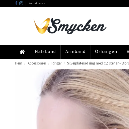
Kontakta oss
Halsband
Armband
Örhängen
Hem
Accessoarer
Ringar
Silverpläterad ring med CZ stenar - Stor