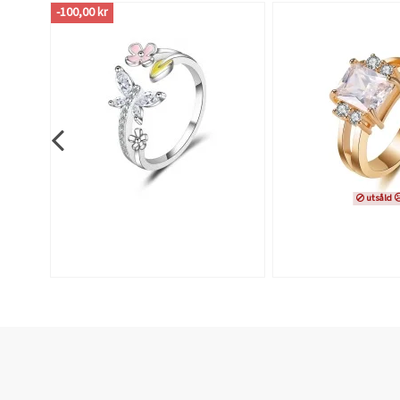
-100,00 kr
utsåld 