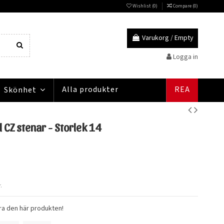
Wishlist (
0
)
Compare (
0
)
Varukorg
/
Empty
Logga in
Alla produkter
REA
Skönhet
 CZ stenar - Storlek 14
.
ra den här produkten!